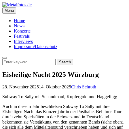
Skip
to
Menu
Metalfotos.de
content
Since 2003
Home
News
Konzerte
Festivals
Interviews
Impressum/Datenschutz
Search
Search
Search
for:
Eisheilige Nacht 2025 Würzburg
Posted
by
28. November 2025
14. Oktober 2025
Chris Schroth
on
Subway To Sally mit Schandmaul, Kupfergold und Haggefugg
Auch in diesem Jahr beschließen Subway To Sally mit ihrer
Eisheiligen Nacht das Konzertjahr in der Posthalle. Bei ihrer Tour
durch zehn Spielstätten in der Schweiz und in Deutschland
bekommen sie Verstärkung von den genannten Bands (siehe oben),
die sich alle dem Mittelaltersound verschrieben haben und sich auf