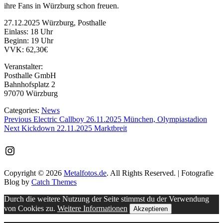
ihre Fans in Würzburg schon freuen.
27.12.2025 Würzburg, Posthalle
Einlass: 18 Uhr
Beginn: 19 Uhr
VVK: 62,30€
Veranstalter:
Posthalle GmbH
Bahnhofsplatz 2
97070 Würzburg
Categories:
News
Beitragsnavigation
Previous
Previous
Electric Callboy 26.11.2025 München, Olympiastadion
Next
post:
Next
Kickdown 22.11.2025 Marktbreit
post:
Instagram
Copyright © 2026
Metalfotos.de
. All Rights Reserved. | Fotografie
Blog by
Catch Themes
Scroll
Durch die weitere Nutzung der Seite stimmst du der Verwendung
Up
von Cookies zu.
Weitere Informationen
Akzeptieren