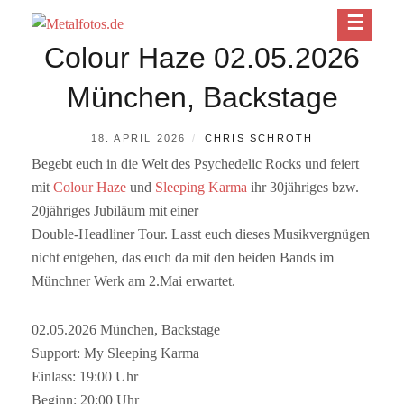
Skip
Since 2003
to
METALFOTOS.DE
Colour Haze 02.05.2026
content
München, Backstage
POSTED
BY
18. APRIL 2026
CHRIS SCHROTH
ON
Begebt euch in die Welt des Psychedelic Rocks und feiert
mit
Colour Haze
und
Sleeping Karma
ihr 30jähriges bzw.
20jähriges Jubiläum mit einer
Double-Headliner Tour. Lasst euch dieses Musikvergnügen
nicht entgehen, das euch da mit den beiden Bands im
Münchner Werk am 2.Mai erwartet.
02.05.2026 München, Backstage
Support: My Sleeping Karma
Einlass: 19:00 Uhr
Beginn: 20:00 Uhr