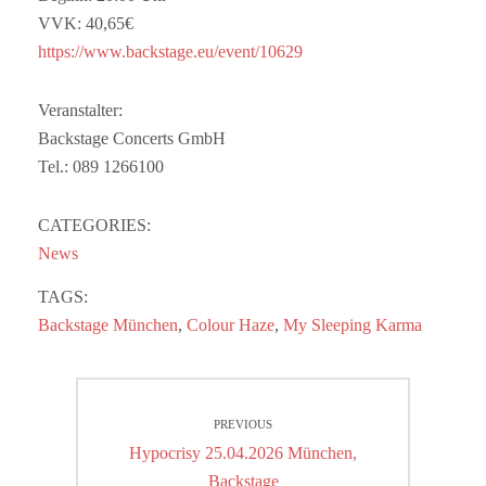
VVK: 40,65€
https://www.backstage.eu/event/10629
Veranstalter:
Backstage Concerts GmbH
Tel.: 089 1266100
CATEGORIES:
News
TAGS:
Backstage München
,
Colour Haze
,
My Sleeping Karma
Beitragsnavigation
PREVIOUS
Previous
Hypocrisy 25.04.2026 München,
post:
Backstage